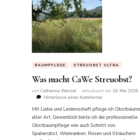
BAUMPFLEGE
STREUOBST ULTRA
Was macht CaWe Streuobst?
von
Catharina Wenzel
aktualisiert am
16. Mai 2026
zu
Hinterlasse einen Kommentar
Was
Mit Liebe und Leidenschaft pflege ich Obstbäum
macht
aller Art. Gewerblich biete ich die professionelle
CaWe
Streuobst?
Obstbaumpflege wie auch Schnitt von
Spalierobst, Weinranken, Rosen und Sträuchern